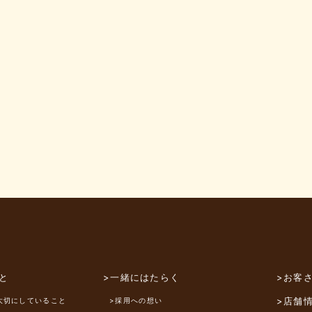
と
>一緒にはたらく
>お客
>店舗
大切にしていること
>採用への想い