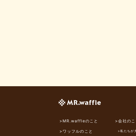
>MR.waffleのこと
>会社のこ
>ワッフルのこと
>私たちが