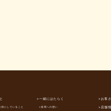
と
>一緒にはたらく
>お客
>店舗
大切にしていること
>採用への想い