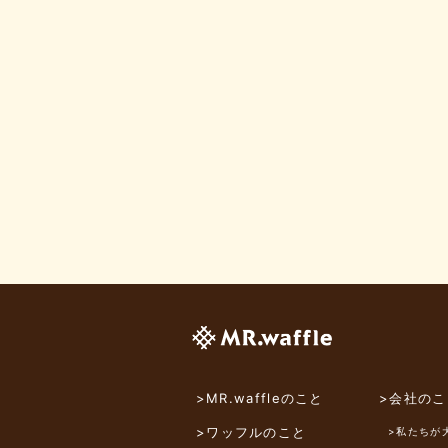
>MR.waffleのこと
>会社のこ
>ワッフルのこと
>私たちが