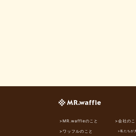
>MR.waffleのこと
>会社のこ
>ワッフルのこと
>私たちが