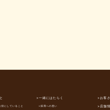
と
>一緒にはたらく
>お客
>店舗
大切にしていること
>採用への想い