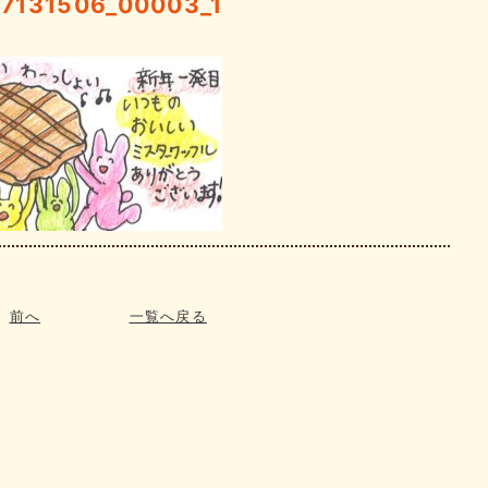
7131506_00003_1
前へ
一覧へ戻る