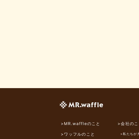
>MR.waffleのこと
>会社のこ
>ワッフルのこと
>私たちが