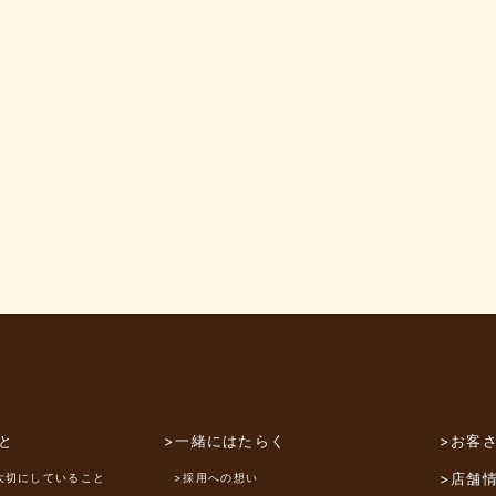
と
>一緒にはたらく
>お客
>店舗
大切にしていること
>採用への想い