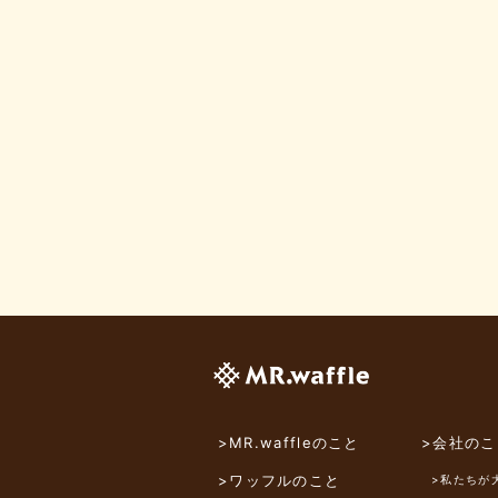
>MR.waffleのこと
>会社のこ
>ワッフルのこと
>私たちが