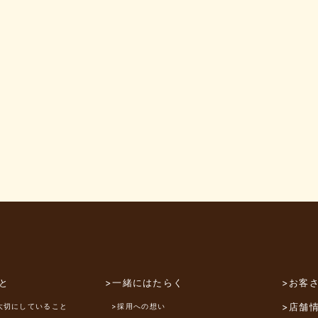
と
>一緒にはたらく
>お客
>店舗
大切にしていること
>採用への想い