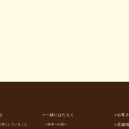
と
>一緒にはたらく
>お客
>店舗
大切にしていること
>採用への想い