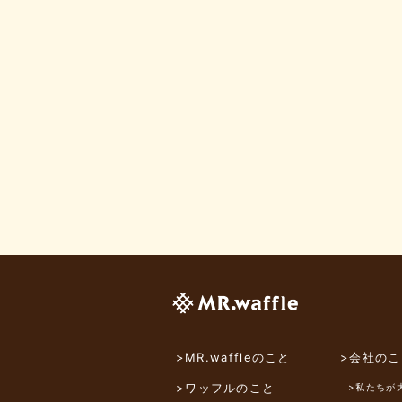
>MR.waffleのこと
>会社のこ
>ワッフルのこと
>私たちが