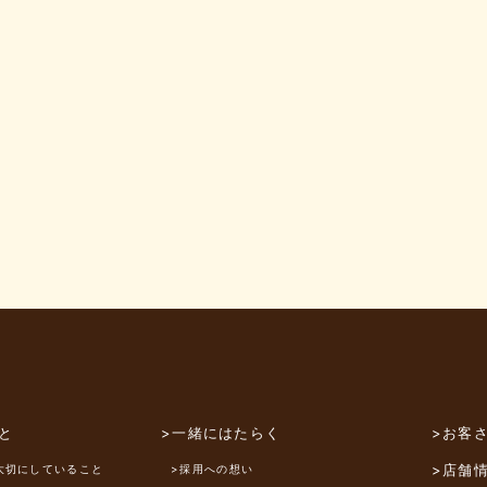
と
>一緒にはたらく
>お客
>店舗
大切にしていること
>採用への想い