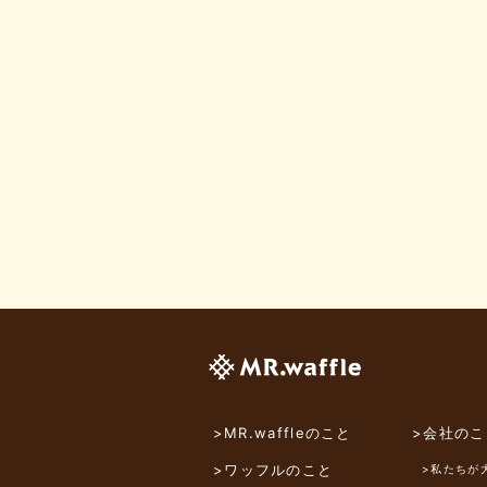
>MR.waffleのこと
>会社のこ
>ワッフルのこと
>私たちが