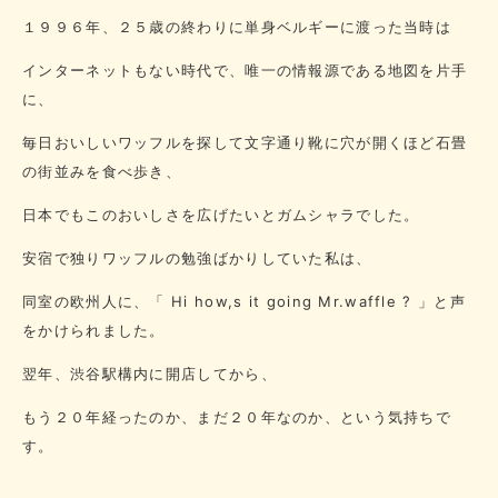
１９９６年、２５歳の終わりに単身ベルギーに渡った当時は
インターネットもない時代で、唯一の情報源である地図を片手
に、
毎日おいしいワッフルを探して文字通り靴に穴が開くほど石畳
の街並みを食べ歩き、
日本でもこのおいしさを広げたいとガムシャラでした。
安宿で独りワッフルの勉強ばかりしていた私は、
同室の欧州人に、「 Hi how,s it going Mr.waffle ? 」と声
をかけられました。
翌年、渋谷駅構内に開店してから、
もう２０年経ったのか、まだ２０年なのか、という気持ちで
す。