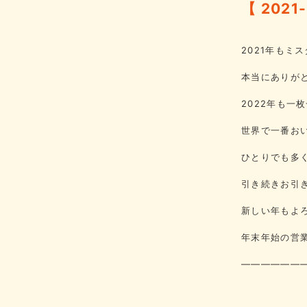
【 202
2021年もミ
本当にありが
2022年も一
世界で一番お
ひとりでも多
引き続きお引
新しい年もよ
年末年始の営
——————