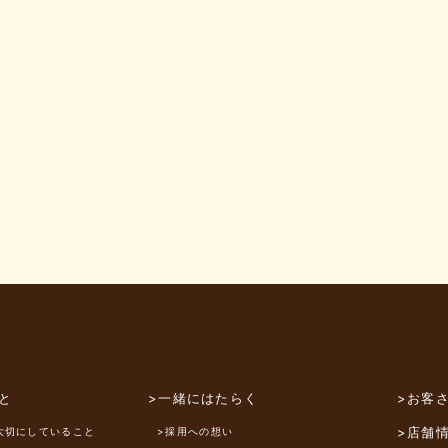
と
>一緒にはたらく
>お客
>店舗
大切にしていること
>採用への想い