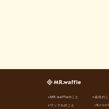
>MR.waffleのこと
>会社のこ
>ワッフルのこと
>私たちが