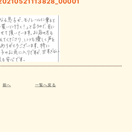
210521113828_00001
前へ
一覧へ戻る