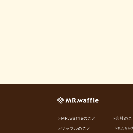
>MR.waffleのこと
>会社のこ
>ワッフルのこと
>私たちが