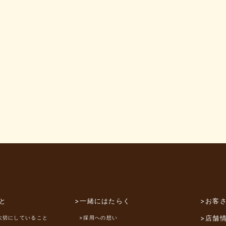
と
>一緒にはたらく
>お客
>店舗
大切にしていること
>採用への想い