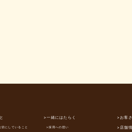
と
>一緒にはたらく
>お客
>店舗
大切にしていること
>採用への想い