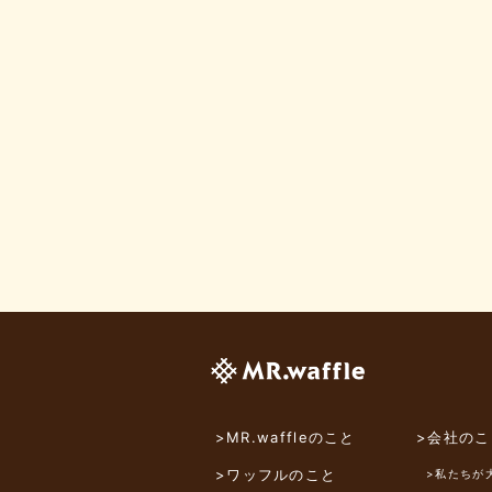
>MR.waffleのこと
>会社のこ
>ワッフルのこと
>私たちが