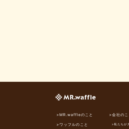
>MR.waffleのこと
>会社のこ
>ワッフルのこと
>私たちが