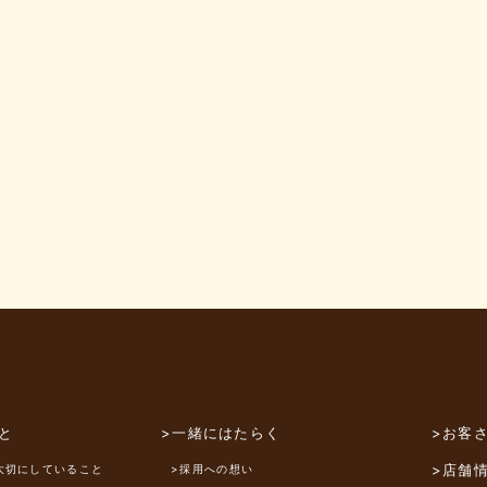
と
>一緒にはたらく
>お客
>店舗
大切にしていること
>採用への想い