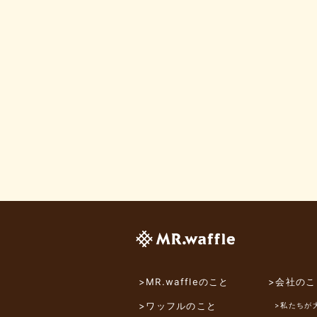
>MR.waffleのこと
>会社のこ
>ワッフルのこと
>私たちが