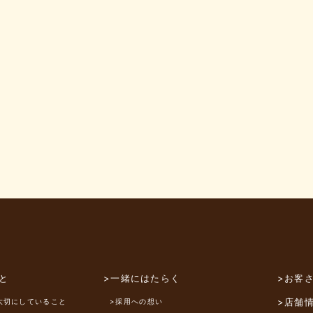
と
>一緒にはたらく
>お客
>店舗
大切にしていること
>採用への想い