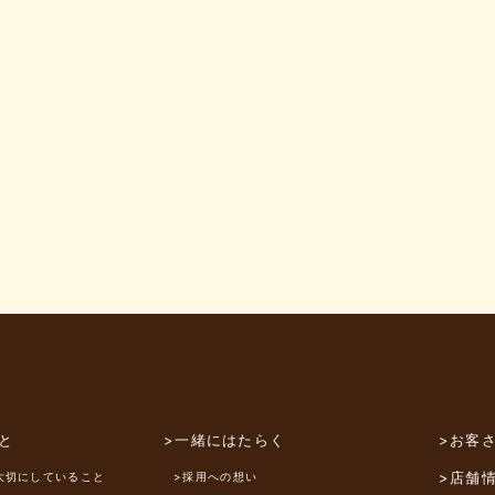
と
>一緒にはたらく
>お客
>店舗
大切にしていること
>採用への想い