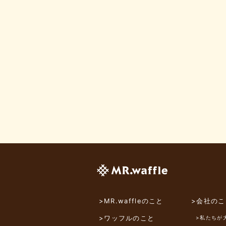
>MR.waffleのこと
>会社のこ
>ワッフルのこと
>私たちが