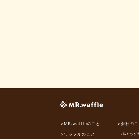
>MR.waffleのこと
>会社のこ
>ワッフルのこと
>私たちが