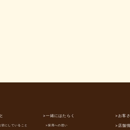
と
>一緒にはたらく
>お客
>店舗
大切にしていること
>採用への想い