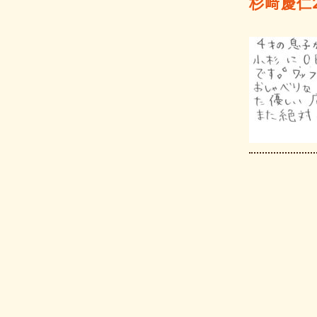
杉﨑慶仁20