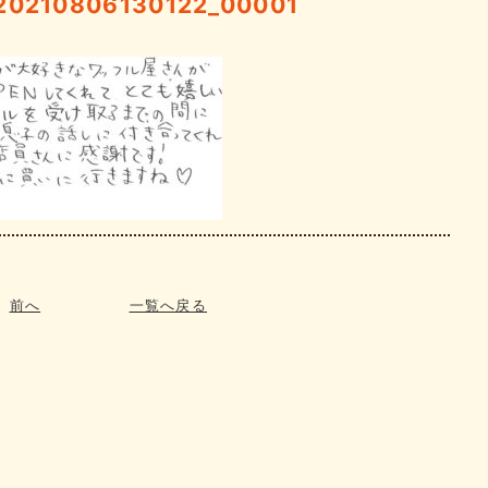
210806130122_00001
前へ
一覧へ戻る