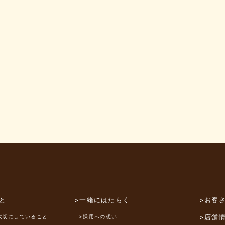
と
>一緒にはたらく
>お客
>店舗
大切にしていること
>採用への想い