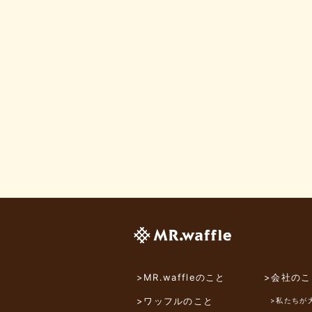
>MR.waffleのこと
>会社のこ
>ワッフルのこと
>私たちが