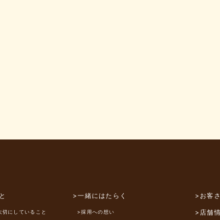
と
>一緒にはたらく
>お客
>店舗
大切にしていること
>採用への想い