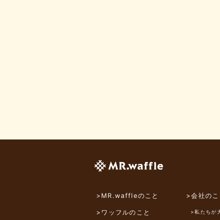
>MR.waffleのこと
>会社のこ
>ワッフルのこと
>私たちが