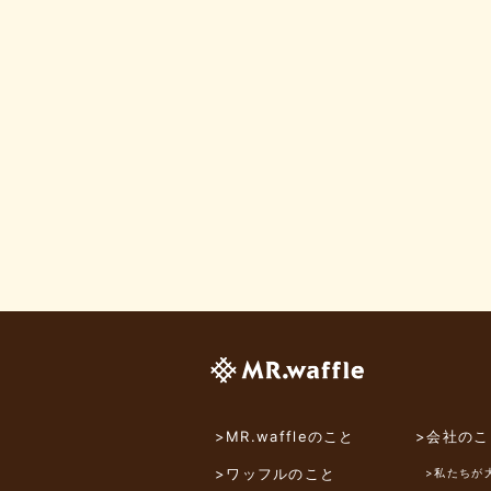
>MR.waffleのこと
>会社のこ
>ワッフルのこと
>私たちが