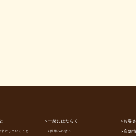
と
>一緒にはたらく
>お客
>店舗
大切にしていること
>採用への想い