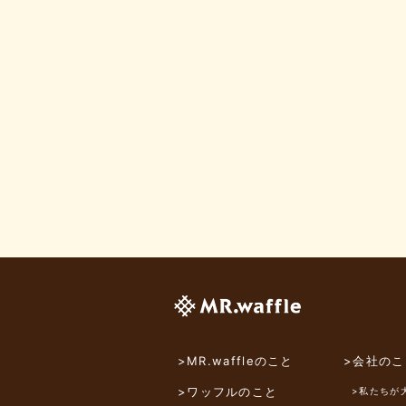
>MR.waffleのこと
>会社のこ
>ワッフルのこと
>私たちが