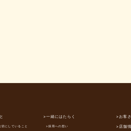
と
>一緒にはたらく
>お客
>店舗
大切にしていること
>採用への想い