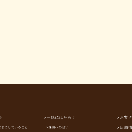
と
>一緒にはたらく
>お客
>店舗
大切にしていること
>採用への想い