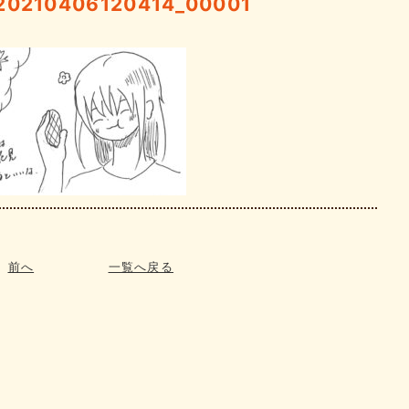
210406120414_00001
前へ
一覧へ戻る