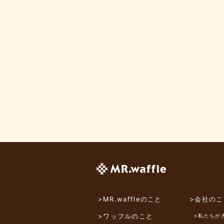
>MR.waffleのこと
>会社のこ
>ワッフルのこと
>私たちが