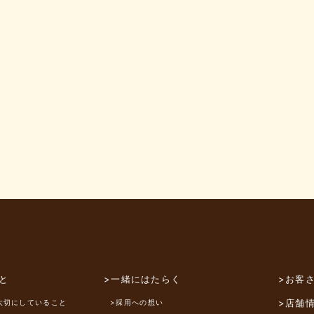
と
>一緒にはたらく
>お客
>店舗
大切にしていること
>採用への想い