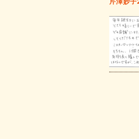
芹澤妙子20