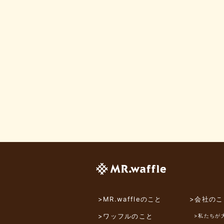
>MR.waffleのこと
>会社のこ
>ワッフルのこと
>私たちが