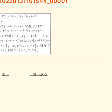
220131161544_00001
前へ
一覧へ戻る