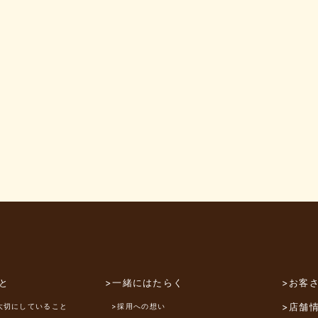
と
>一緒にはたらく
>お客
>店舗
大切にしていること
>採用への想い