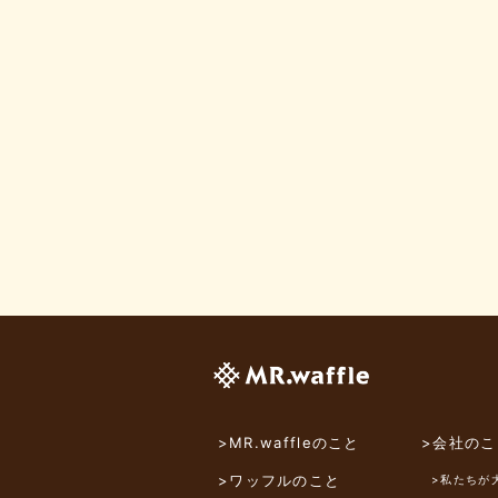
>MR.waffleのこと
>会社のこ
>ワッフルのこと
>私たちが