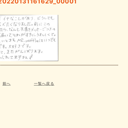
220131161629_00001
前へ
一覧へ戻る