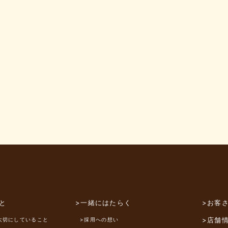
と
>一緒にはたらく
>お客
>店舗
大切にしていること
>採用への想い