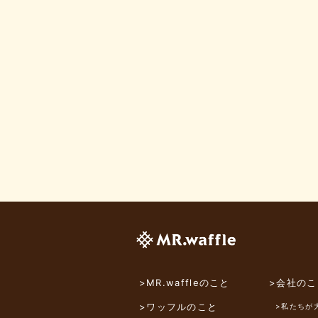
>MR.waffleのこと
>会社のこ
>ワッフルのこと
>私たちが