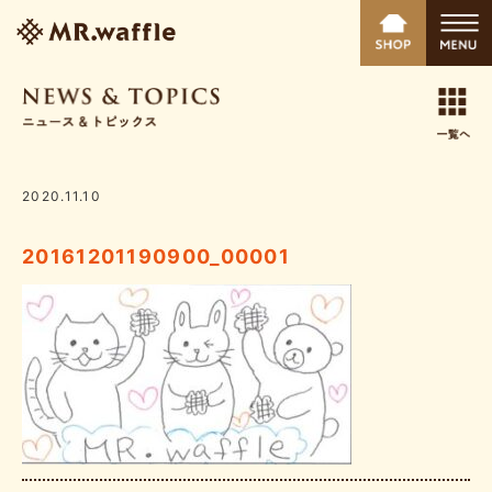
2020.11.10
20161201190900_00001