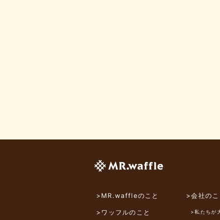
>MR.waffleのこと
>会社のこ
>ワッフルのこと
>私たちが