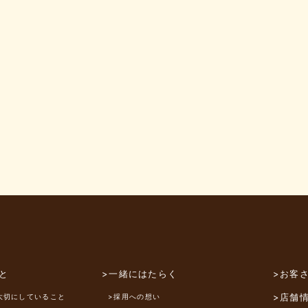
と
>一緒にはたらく
>お客
>店舗
大切にしていること
>採用への想い