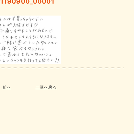
01190900_00001
前へ
一覧へ戻る