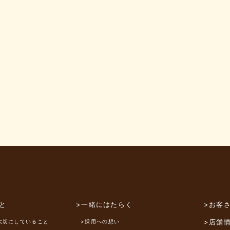
と
>一緒にはたらく
>お客
>店舗
大切にしていること
>採用への想い