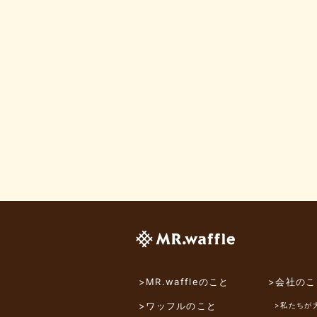
>MR.waffleのこと
>会社のこ
>ワッフルのこと
>私たちが