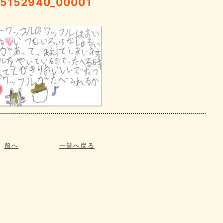
15152940_00001
前へ
一覧へ戻る