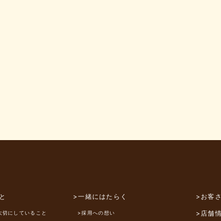
と
>一緒にはたらく
>お客
>店舗
大切にしていること
>採用への想い