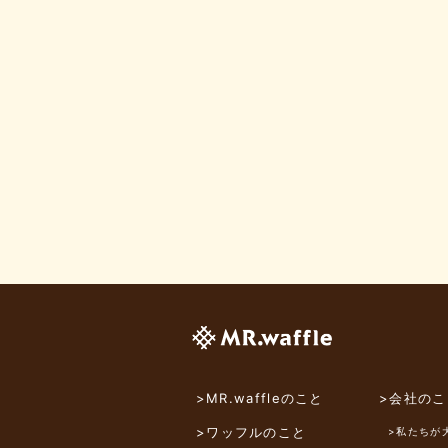
>MR.waffleのこと
>会社のこ
>ワッフルのこと
>私たちが