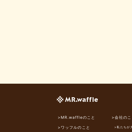
>MR.waffleのこと
>会社のこ
>ワッフルのこと
>私たちが