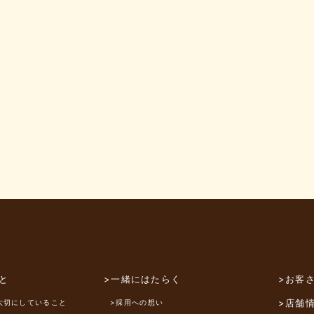
と
>一緒にはたらく
>お客
>店舗
大切にしていること
>採用への想い