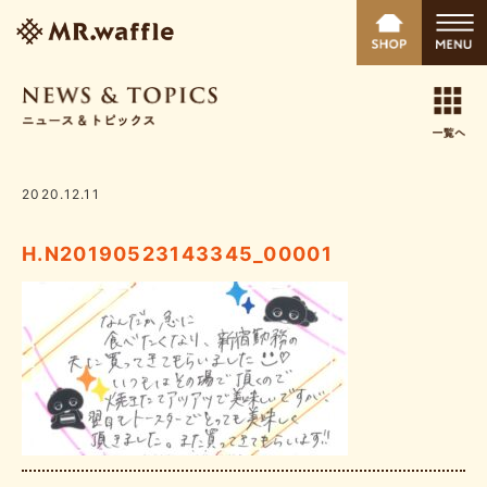
2020.12.11
H.N20190523143345_00001