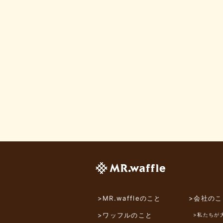
>MR.waffleのこと
>会社のこ
>ワッフルのこと
>私たちが