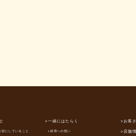
と
>一緒にはたらく
>お客
>店舗
大切にしていること
>採用への想い