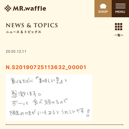
2020.12.11
N.S20190725113632_00001