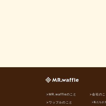
>MR.waffleのこと
>会社のこ
>ワッフルのこと
>私たちが