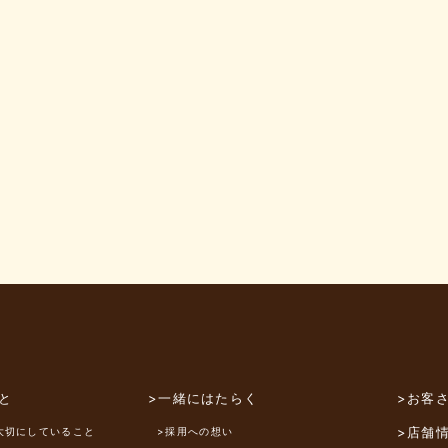
と
>一緒にはたらく
>お客
>店舗
大切にしていること
>採用への想い