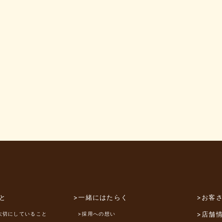
と
>一緒にはたらく
>お客
>店舗
大切にしていること
>採用への想い