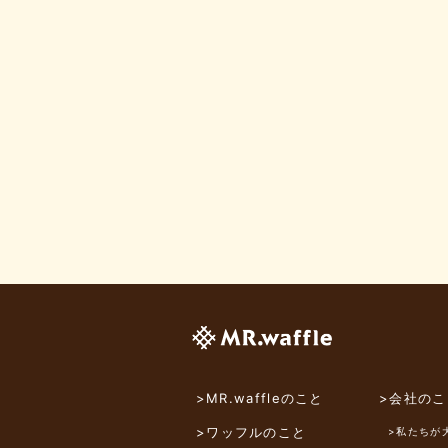
>MR.waffleのこと
>会社のこ
>ワッフルのこと
>私たちが