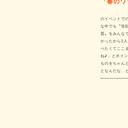
「春のワ
のイベントで
な中でも〝笑
質〟をみんな
かったから2
べたくてここ
ね♪」とポイ
ものをちゃん
となんだな、