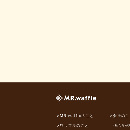
>MR.waffleのこと
>会社のこ
>ワッフルのこと
>私たちが