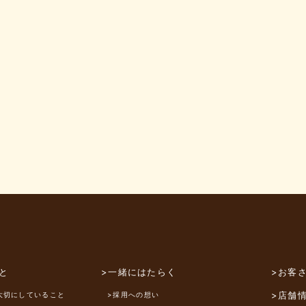
と
>一緒にはたらく
>お客
>店舗
大切にしていること
>採用への想い