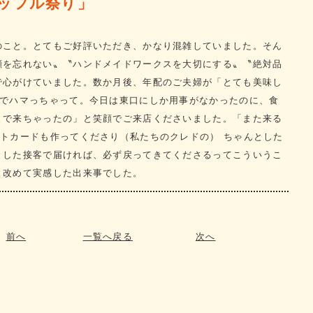
ッフル祭り」
のこと。とてもご好評いただき、かなり混雑していました。そん
顔を忘れない〟〝ハンドメイドワークスを大切にする〟〝絶対品
で心がけていました。数か月後、年配のご夫婦が「とても美味し
人でハマっちゃって。今日は東口にしか用事がなかったのに、食
まで来ちゃったの」と笑顔でご来店くださいました。「また来る
ントカードも作ってくださり（私たちのクレドの） ちゃんとした
とした接客で届ければ、必ず戻ってきてくださるってこういうこ
と改めて実感した出来事でした。
前へ
一覧へ戻る
次へ