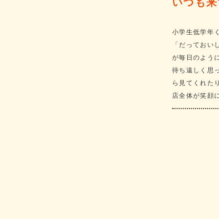
いつも来
小学生低学年
「だっておい
が毎日のよう
待ち遠しく思
ら見てくれた
店全体が笑顔