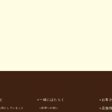
と
>一緒にはたらく
>お客
>店舗
大切にしていること
>採用への想い