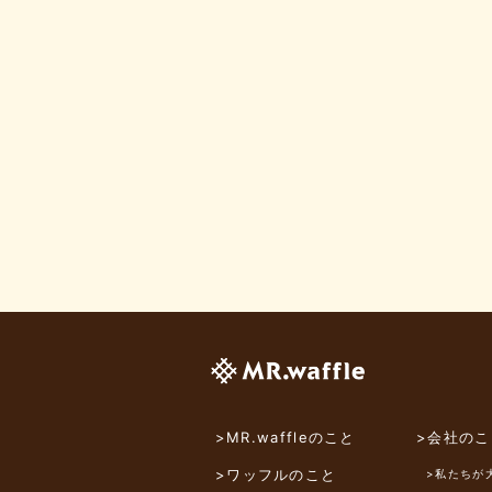
>MR.waffleのこと
>会社のこ
>ワッフルのこと
>私たちが