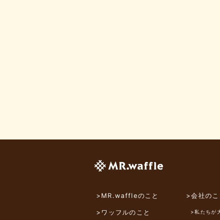
>MR.waffleのこと
>会社のこ
>ワッフルのこと
>私たちが