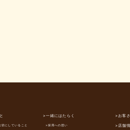
と
>一緒にはたらく
>お客
>店舗
大切にしていること
>採用への想い