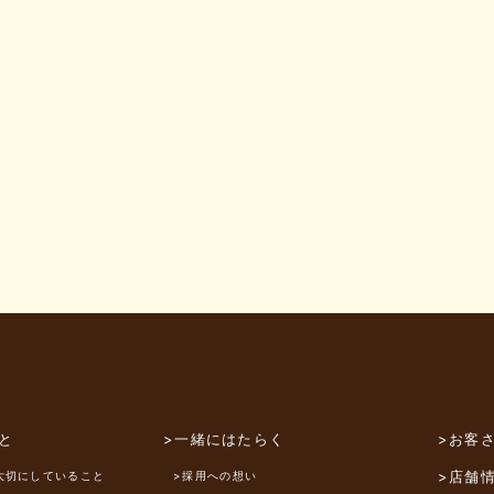
と
>一緒にはたらく
>お客
>店舗
大切にしていること
>採用への想い