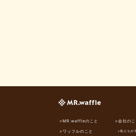
>MR.waffleのこと
>会社のこ
>ワッフルのこと
>私たちが