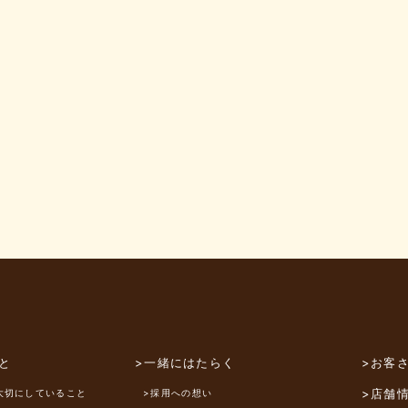
と
>一緒にはたらく
>お客
>店舗
大切にしていること
>採用への想い