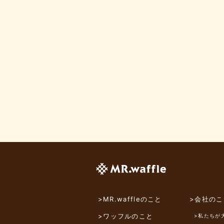
>MR.waffleのこと
>会社のこ
>ワッフルのこと
>私たちが