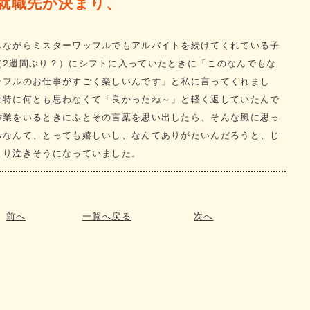
就職先が決まり、
しながらミスターワッフルでもアルバイトを続けてくれている子
（2週間ぶり？）にシフトに入っていたときに「このなんでもな
ッフルのお仕事がすごく楽しいんです」と私に言ってくれまし
は特に何とも思わなくて「良かったね～」と軽く返していたんで
作業をいるときにふとその言葉を思い出したら、そんな風に思っ
るなんて、とっても嬉しいし、なんてありがたいんだろうと、じ
とり泣きそうになっていました。
前へ
一覧へ戻る
次へ