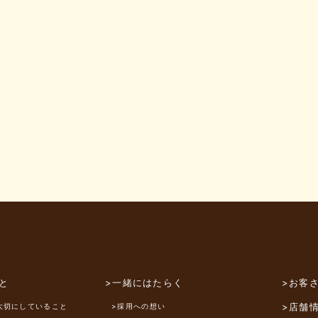
と
>一緒にはたらく
>お客
>店舗
大切にしていること
>採用への想い