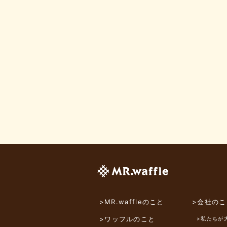
>MR.waffleのこと
>会社のこ
>ワッフルのこと
>私たちが