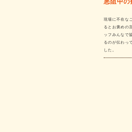
悪阻中の
現場に不在な
るとお褒めの
ッフみんなで
るのが伝わっ
した。