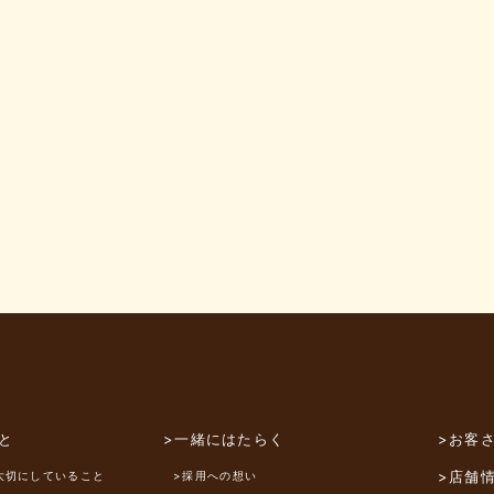
と
>一緒にはたらく
>お客
>店舗
大切にしていること
>採用への想い