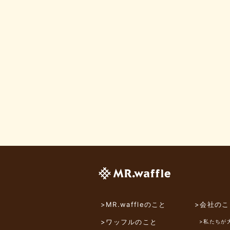
>MR.waffleのこと
>会社のこ
>ワッフルのこと
>私たちが