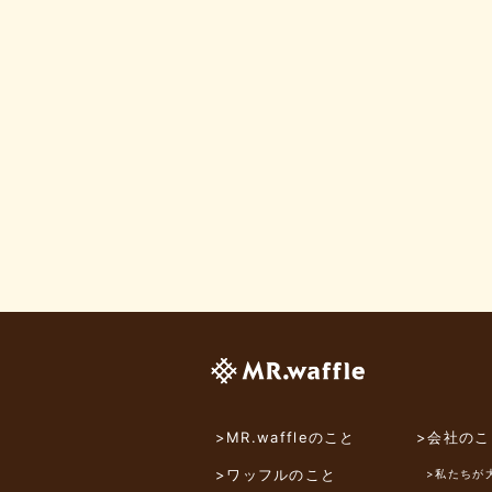
>MR.waffleのこと
>会社のこ
>ワッフルのこと
>私たちが