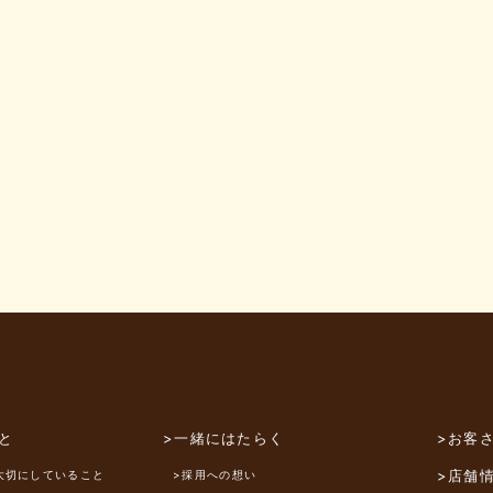
と
>一緒にはたらく
>お客
>店舗
大切にしていること
>採用への想い