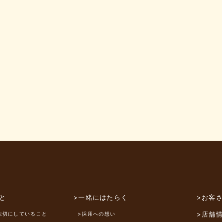
と
>一緒にはたらく
>お客
>店舗
大切にしていること
>採用への想い