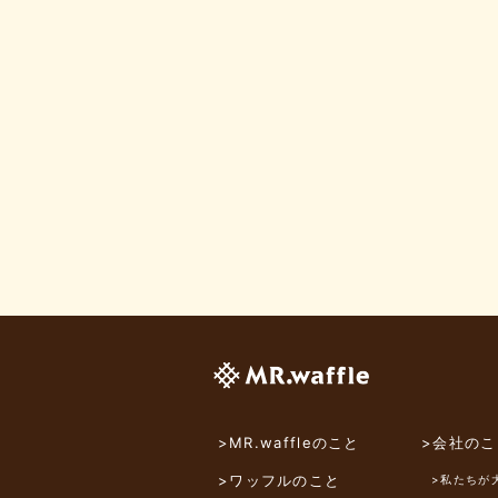
>MR.waffleのこと
>会社のこ
>ワッフルのこと
>私たちが