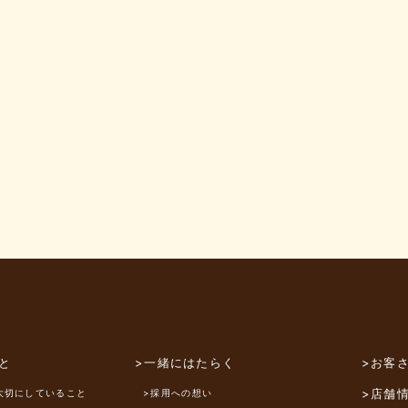
と
>一緒にはたらく
>お客
>店舗
大切にしていること
>採用への想い