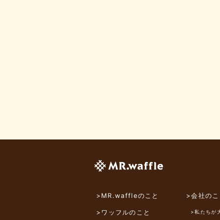
>MR.waffleのこと
>会社のこ
>ワッフルのこと
>私たちが