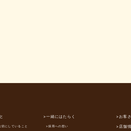
と
>一緒にはたらく
>お客
>店舗
大切にしていること
>採用への想い