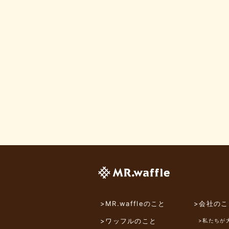
>MR.waffleのこと
>会社のこ
>ワッフルのこと
>私たちが