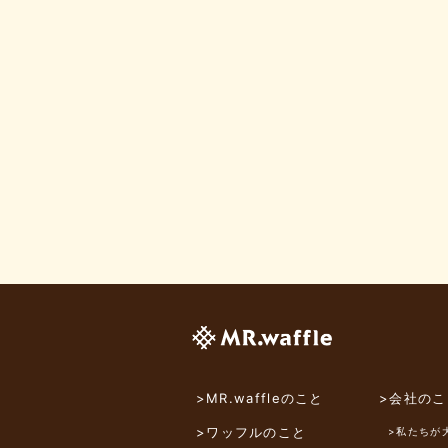
>MR.waffleのこと
>会社のこ
>ワッフルのこと
>私たちが