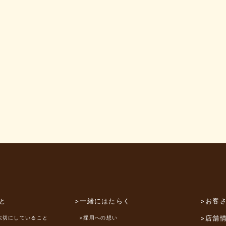
と
>一緒にはたらく
>お客
>店舗
大切にしていること
>採用への想い