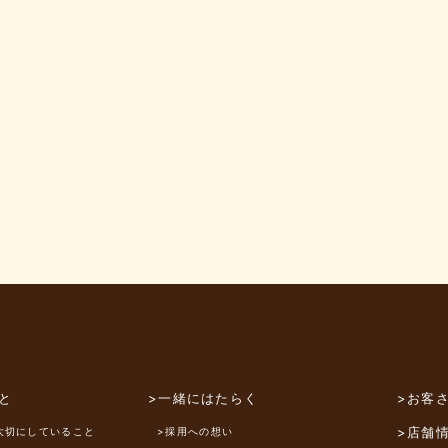
と
>一緒にはたらく
>お客
>店舗
大切にしていること
>採用への想い