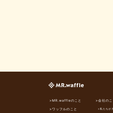
>MR.waffleのこと
>会社のこ
>ワッフルのこと
>私たちが