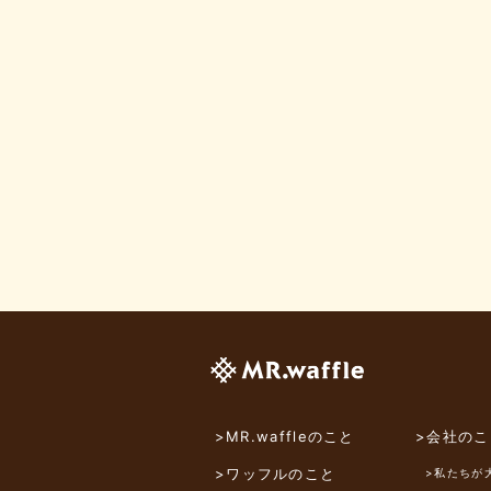
>MR.waffleのこと
>会社のこ
>ワッフルのこと
>私たちが