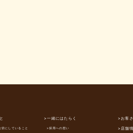
と
>一緒にはたらく
>お客
>店舗
大切にしていること
>採用への想い