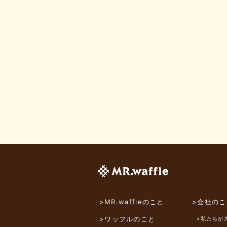
>MR.waffleのこと
>会社のこ
>ワッフルのこと
>私たちが