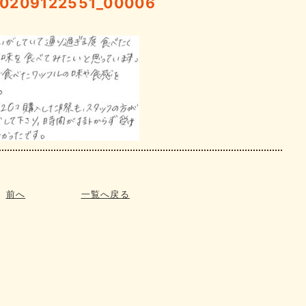
10209122551_00006
前へ
一覧へ戻る