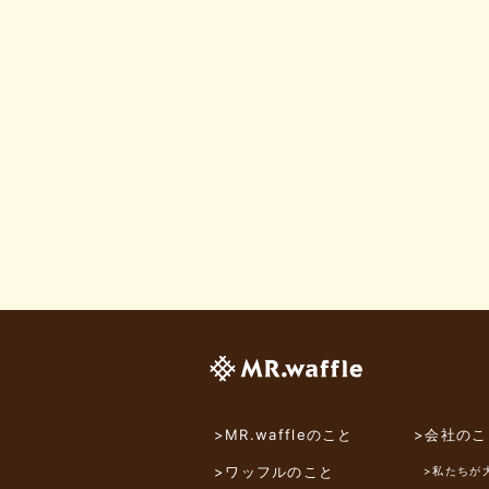
>MR.waffleのこと
>会社のこ
>ワッフルのこと
>私たちが