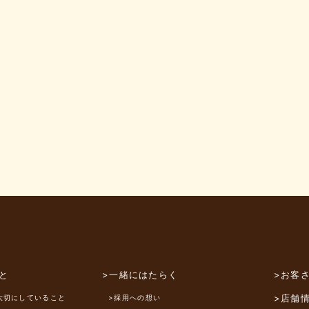
と
>一緒にはたらく
>お客
>店舗
大切にしていること
>採用への想い